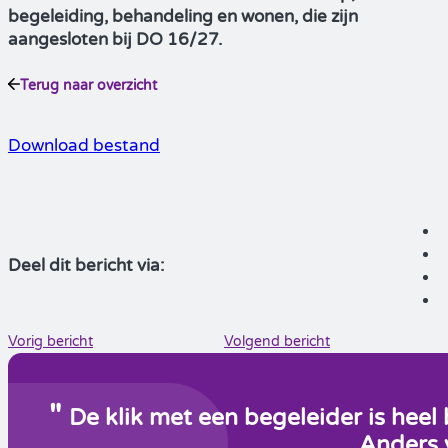
begeleiding, behandeling en wonen, die zijn
aangesloten bij DO 16/27.
Terug naar overzicht
Download bestand
Deel dit bericht via:
Vorig bericht
Volgend bericht
De klik met een begeleider is heel
Anders v