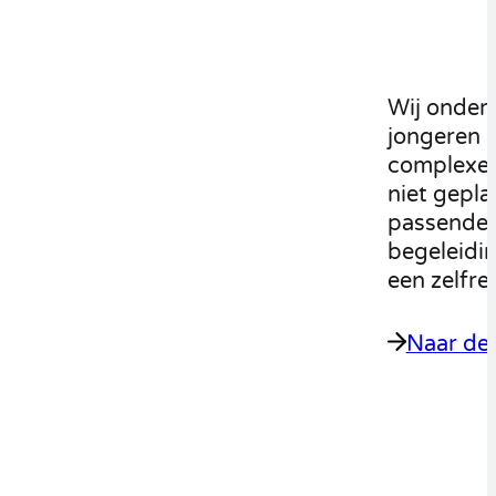
Wij onders
jongeren 
complexe 
niet gepl
passende v
begeleidi
een zelfr
Naar de