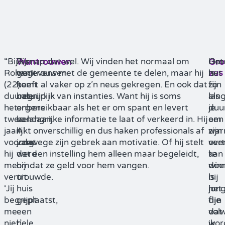
“Bij
Zijn
Ik snap dat wel. Wij vinden het normaal om
Om
Het
Wantrouwen
Gro
zus
Rohan*
wantrouwen
gegevens met de gemeente te delen, maar hij
het
is
(22)
komt
heeft al vaker op z’n neus gekregen. En ook dat
zo
fijn
duurde
natuurlijk
begrijp ik van instanties. Want hij is soms
lan
als
het
ergens
onbereikbaar als het er om spant en levert
duu
je
twee
vandaan.
belangrijke informatie te laat of verkeerd in. Hij
om
een
jaar
Al
lijkt onverschillig en dus haken professionals af
zijn
wa
voordat
jong
vanwege zijn gebrek aan motivatie. Of hij stelt
ver
ove
hij
werd
dat een instelling hem alleen maar begeleidt,
te
kan
me
hij
omdat ze geld voor hem vangen.
win
doe
vertrouwde.
uit
is
bij
‘Jij
huis
het
jon
begrijpt
geplaatst,
fijn
die
me
een
dat
vol
niet’,
hele
ik
wor